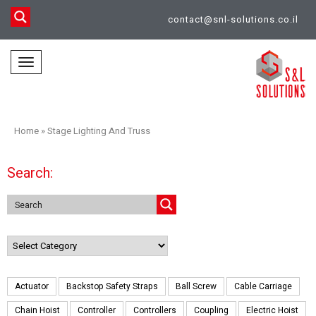
contact@snl-solutions.co.il
Toggle
navigation
Home
»
Stage Lighting And Truss
Search:
Categories
Actuator
Backstop Safety Straps
Ball Screw
Cable Carriage
Chain Hoist
Controller
Controllers
Coupling
Electric Hoist