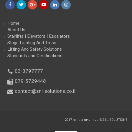
Facebook
Twitter
Google+
YouTube
LinkedIn
Instagram
Home
About Us
Stairlifts | Elevators | Escalators
Stage Lighting And Truss
Lifting And Safety Solutions
Standards and Certifications
03-3797777
079-5729448
contact@snl-solutions.co.il
כל הזכויות שמורות 2017 ©S&L SOLUTIONS