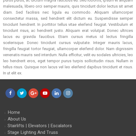
purus purus, ac dictum magna faucibus eu. Sed lobortis, ipsum et aliquam
malesuada, libero orci semper mauris, quis tincidunt dolor lectus sit amet
diam. Sed facilisis nec ligula eu commodo. Aliquam ullamcorper
consectetur massa, sed hendrerit elit dictum eu. Suspendisse semper
tincidunt hendrerit. In porttitor tellus vitae eleifend feugiat. Vestibulum et
tincidunt risus, ac hendrerit justo. Aliquam erat volutpat. Donec ultrices
lacus eu gravida faucibus. Etiam cursus metus id lectus fringilla
scelerisque. Donec tincidunt cursus vulputate. Integer mauris lacus,
fringilla feugiat tortor feugiat, ullamcorper eleifend dolor. Nam dignissim
venenatis mauris sed interdum. Nulla efficitur, velit eu sodales ultricies, leo
leo hendrerit eros, eget tempor purus turpis sollicitudin risus. Nullam in
tellus risus. Quisque non lacus vel leo eleifend dapibus tincidunt et risus.
In ut elit ex.
Facebook
Twitter
Google+
YouTube
LinkedIn
Instagram
Home
About Us
Stairlifts | Elevators | Escalators
Stage Lighting And Truss