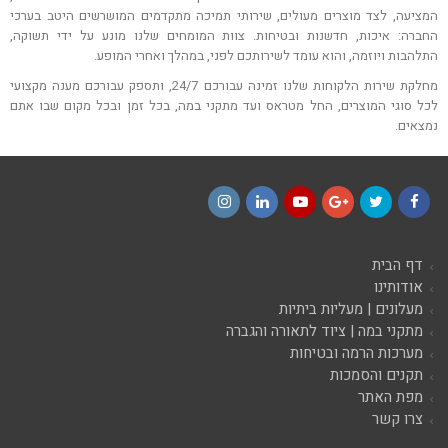
המציעה, לצד מוצרים מעולים, שירותי תמיכה מתקדמים המושרשים היטב בערכי
החברה: איכות, חדשנות ובטיחות. צוות המומחים שלנו מונע על ידי תשוקה,
התלהבות ויוזמה, והוא עומד לשירותכם לפני, במהלך ואחרי המופע.
מחלקת שירות הלקוחות שלנו זמינה עבורכם 24/7, ותספק עבורכם מענה מקצועי
לכל סוגי המוצרים, החל מטראס ועד מתקני במה, בכל זמן ובכל מקום שבו אתם
נמצאים.
Instagram
LinkedIn
YouTube
Google+
Twitter
Facebook
דף הבית
אודותינו
מעלונים | מעליות ביתיות
מתקני במה | ציוד לתאורה והגברה
מערכות הרמה ובטיחות
תקנים והסמכות
מפת האתר
צרו קשר