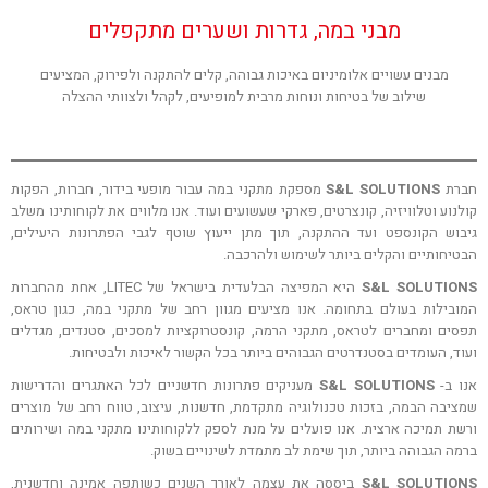
מבני במה, גדרות ושערים מתקפלים
מבנים עשויים אלומיניום באיכות גבוהה, קלים להתקנה ולפירוק, המציעים
שילוב של בטיחות ונוחות מרבית למופיעים, לקהל ולצוותי ההצלה
חברת
S&L SOLUTIONS
מספקת מתקני במה עבור מופעי בידור, חברות, הפקות
קולנוע וטלוויזיה, קונצרטים, פארקי שעשועים ועוד. אנו מלווים את לקוחותינו משלב
גיבוש הקונספט ועד ההתקנה, תוך מתן ייעוץ שוטף לגבי הפתרונות היעילים,
הבטיחותיים והקלים ביותר לשימוש ולהרכבה.
S&L SOLUTIONS
היא המפיצה הבלעדית בישראל של LITEC, אחת מהחברות
המובילות בעולם בתחומה. אנו מציעים מגוון רחב של מתקני במה, כגון טראס,
תפסים ומחברים לטראס, מתקני הרמה, קונסטרוקציות למסכים, סטנדים, מגדלים
ועוד, העומדים בסטנדרטים הגבוהים ביותר בכל הקשור לאיכות ולבטיחות.
אנו ב-
S&L SOLUTIONS
מעניקים פתרונות חדשניים לכל האתגרים והדרישות
שמציבה הבמה, בזכות טכנולוגיה מתקדמת, חדשנות, עיצוב, טווח רחב של מוצרים
ורשת תמיכה ארצית. אנו פועלים על מנת לספק ללקוחותינו מתקני במה ושירותים
ברמה הגבוהה ביותר, תוך שימת לב מתמדת לשינויים בשוק.
S&L SOLUTIONS
ביססה את עצמה לאורך השנים כשותפה אמינה וחדשנית,