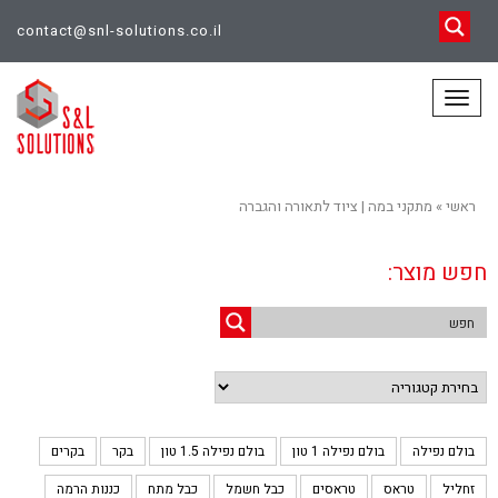
contact@snl-solutions.co.il
תפריט
ראשי
»
מתקני במה | ציוד לתאורה והגברה
חפש מוצר:
Categories
בולם נפילה
בולם נפילה 1 טון
בולם נפילה 1.5 טון
בקר
בקרים
זחליל
טראס
טראסים
כבל חשמל
כבל מתח
כננות הרמה