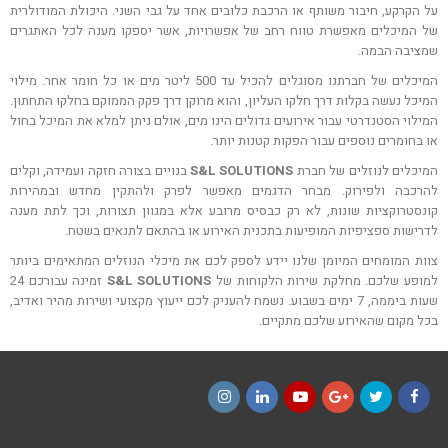
על הקרקע, חיבור משותף או הרכבת כלובים אחד על גבי השני. היכולת המודולרית
של המיכלים מאפשרת טווח רחב של אפשרויות, אשר יספקו מענה לכל האתגרים
שמציבה הבמה.
המיכלים של חברתנו מסוגלים להכיל עד 500 ליטר מים או כל חומר אחר. מילוי
המיכל נעשה בקלות דרך חלקו העליון, והוא מרוקן דרך פקק הממוקם בחלקו התחתון.
המילוי הסטנדרטי עבור אירועים גדולים הינו מים, אולם ניתן למלא את המיכל בחול
או בחומרים נוספים עבור הפקות קטנות יותר.
המיכלים לנוזלים של חברת
S&L SOLUTIONS
בנויים בצורה חזקה ועמידה, וקלים
להרכבה ולפירוק. מבחר הדגמים מאפשר לפרק ולהתקין מחדש ובמהירות
קונסטרוקציות שונות, לא רק כבסיס מרובע אלא במגוון תצורות, וכך לתת מענה
לדרישות ספציפיות המופיעות בתכנית האירוע או בהתאם לתנאים בשטח.
צוות המומחים המיומן שלנו יידע לספק לכם את מיכלי הנוזלים המתאימים ביותר
למופע שלכם. מחלקת שירות הלקוחות של
S&L SOLUTIONS
זמינה עבורכם 24
שעות ביממה, 7 ימים בשבוע. נשמח להעניק לכם ייעוץ מקצועי ושירות מהיר ואדיב,
בכל מקום שהאירוע שלכם מתקיים.
Instagram
LinkedIn
YouTube
Google+
Twitter
Facebook