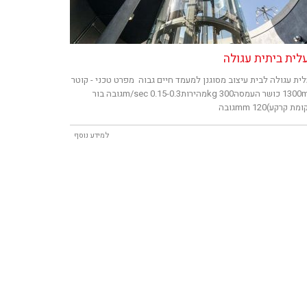
לית ביתית עגולה
ית עגולה לבית עיצוב מסוגנן למעמד חיים גבוה מפרט טכני - קוטר
1300mm כושר העמסה300 kgמהירות0.15-0.3 m/secגובה בור
ת קרקע)120 mmגובה
למידע נוסף