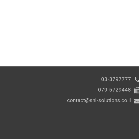
03-3797777
079-5729448
contact@snl-solutions.co.il