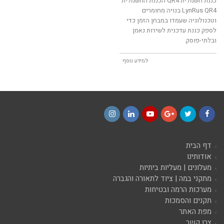
כננת חשמלית QR4 הכננת החשמלית
LynRus QR4 בנויה מחומרים
וטכנולוגיה שעמדו במבחן הזמן כדי
לספק כננת עדכנית לשירות נאמן
ובלתי-פוסק.
למידע נוסף
Instagram
LinkedIn
YouTube
Google+
Twitter
Facebook
דף הבית
אודותינו
מעלונים | מעליות ביתיות
מתקני במה | ציוד לתאורה והגברה
מערכות הרמה ובטיחות
תקנים והסמכות
מפת האתר
צרו קשר