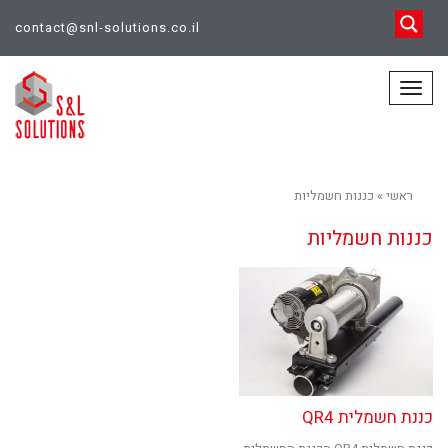
contact@snl-solutions.co.il
תפריט
ראשי
»
כננות חשמליות
כננות חשמליות
כננת חשמלית QR4