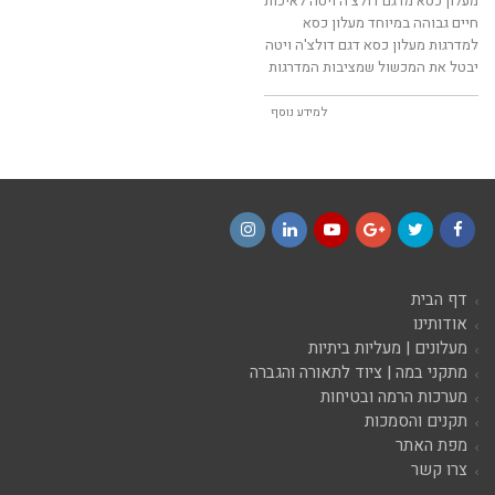
מעלון כסא מדגם דולצ'ה ויטה לאיכות
חיים גבוהה במיוחד מעלון כסא
למדרגות מעלון כסא דגם דולצ'ה ויטה
יבטל את המכשול שמציבות המדרגות
למידע נוסף
Instagram
LinkedIn
YouTube
Google+
Twitter
Facebook
דף הבית
אודותינו
מעלונים | מעליות ביתיות
מתקני במה | ציוד לתאורה והגברה
מערכות הרמה ובטיחות
תקנים והסמכות
מפת האתר
צרו קשר