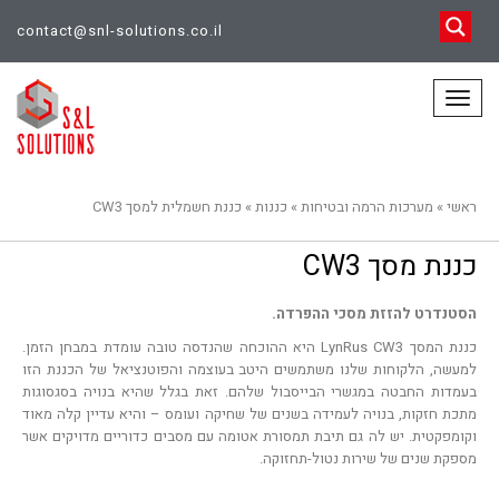
contact@snl-solutions.co.il
תפריט
ראשי
»
מערכות הרמה ובטיחות
»
כננות
»
כננת חשמלית למסך CW3
כננת מסך CW3
הסטנדרט להזזת מסכי ההפרדה.
כננת המסך LynRus CW3 היא ההוכחה שהנדסה טובה עומדת במבחן הזמן.
למעשה, הלקוחות שלנו משתמשים היטב בעוצמה והפוטנציאל של הכננת הזו
בעמדות החבטה במגשרי הבייסבול שלהם. זאת בגלל שהיא בנויה בסגסוגות
מתכת חזקות, בנויה לעמידה בשנים של שחיקה ועומס – והיא עדיין קלה מאוד
וקומפקטית. יש לה גם תיבת תמסורת אטומה עם מסבים כדוריים מדויקים אשר
מספקת שנים של שירות נטול-תחזוקה.