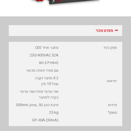
מפרט טכני
ספק כוח
מחבר אחד CEE
230/400VAC 32A
6H 3 P+N+E
עם ממיר פאזה מכאני
2 X מחבר נקבה
יציאות
עגול 19 פין
שני ערוצי מתח ושני ערוצי
בקרה למחבר
מידות
תיבת כונן 5U, עומק 300mm
משקל
25 kg
GFI 40A (30mA)