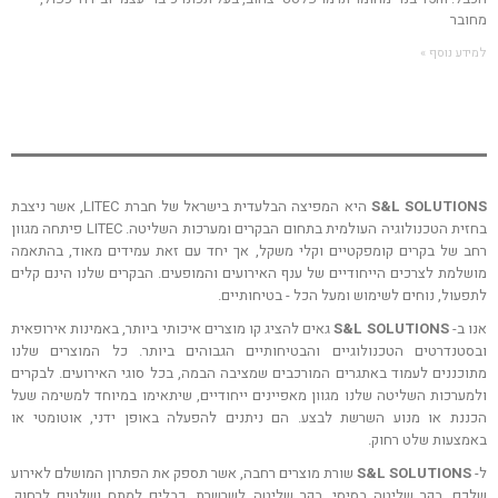
מחובר
למידע נוסף »
S&L SOLUTIONS
היא המפיצה הבלעדית בישראל של חברת LITEC, אשר ניצבת
בחזית הטכנולוגיה העולמית בתחום הבקרים ומערכות השליטה. LITEC פיתחה מגוון
רחב של בקרים קומפקטיים וקלי משקל, אך יחד עם זאת עמידים מאוד, בהתאמה
מושלמת לצרכים הייחודיים של ענף האירועים והמופעים. הבקרים שלנו הינם קלים
לתפעול, נוחים לשימוש ומעל הכל - בטיחותיים.
אנו ב-
S&L SOLUTIONS
גאים להציג קו מוצרים איכותי ביותר, באמינות אירופאית
ובסטנדרטים הטכנולוגיים והבטיחותיים הגבוהים ביותר. כל המוצרים שלנו
מתוכננים לעמוד באתגרים המורכבים שמציבה הבמה, בכל סוגי האירועים. לבקרים
ולמערכות השליטה שלנו מגוון מאפיינים ייחודיים, שיתאימו במיוחד למשימה שעל
הכננת או מנוע השרשת לבצע. הם ניתנים להפעלה באופן ידני, אוטומטי או
באמצעות שלט רחוק.
ל-
S&L SOLUTIONS
שורת מוצרים רחבה, אשר תספק את הפתרון המושלם לאירוע
שלכם. בקר שליטה בסיסי, בקר שליטה לשרשרת, כבלים למתח ושלטים לרחוק,