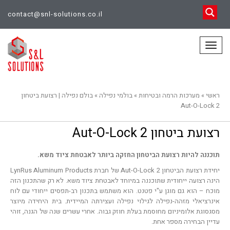
contact@snl-solutions.co.il
תפריט
ראשי
»
מערכות הרמה ובטיחות
»
בולמי נפילה
»
בולם נפילה | רצועת ביטחון
Aut-O-Lock 2
רצועת ביטחון Aut-O-Lock 2
תוכננה להיות רצועת הביטחון החזקה ביותר לאבטחת ציוד משא.
יחידת רצועת הביטחון Aut-O-Lock 2 של חברת LynRus Aluminum Products
הינה רצועה ייחודית שתוכננה במיוחד לאבטחת ציוד משא. לא רק שהתכנון הזה
מוכח – הוא גם מוגן ע"י פטנט. הוא משתמש בתכנון רב-תפסים ייחודי עם לוח
אינרציאלי מזהה-נפילה לגילוי נפילה ועצירתה המיידית. בית היחידה מיוצר
מסגסוגת אלומיניום מחוסמת בעלת חוזק גבוה. אחרי עשרים שנה של הגנה, זוהי
עדיין הבחירה מספר אחת.