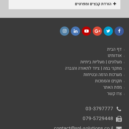
הורדת קבצים ומפרטים
Instagram
LinkedIn
YouTube
Google+
Twitter
Facebook
דף הבית
אודותינו
מעלונים | מעליות ביתיות
מתקני במה | ציוד לתאורה והגברה
מערכות הרמה ובטיחות
תקנים והסמכות
מפת האתר
צרו קשר
03-3797777
079-5729448
contact@snl-solutions.co.il